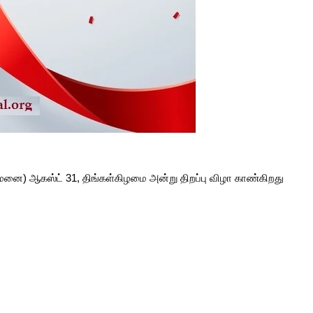
வமனை)
ஆகஸ்ட் 31, திங்கள்கிழமை அன்று திறப்பு விழா காண்கிறது