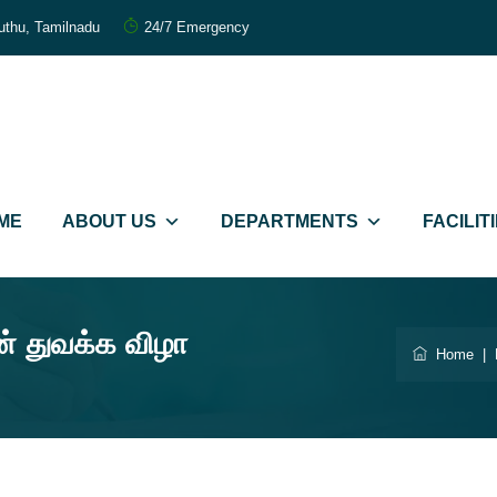
uthu, Tamilnadu
24/7 Emergency
றந்த மருத்துவர்கள்
FORTIUS IVF
ME
ABOUT US
DEPARTMENTS
FACILIT
mmitted Care
கருத்தரிப்பு மையம்
் துவக்க விழா
Home
|