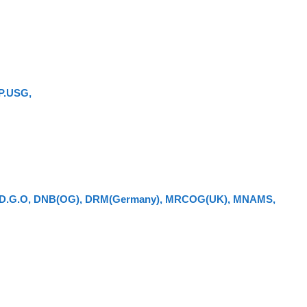
P.USG,
, D.G.O, DNB(OG), DRM(Germany), MRCOG(UK), MNAMS,