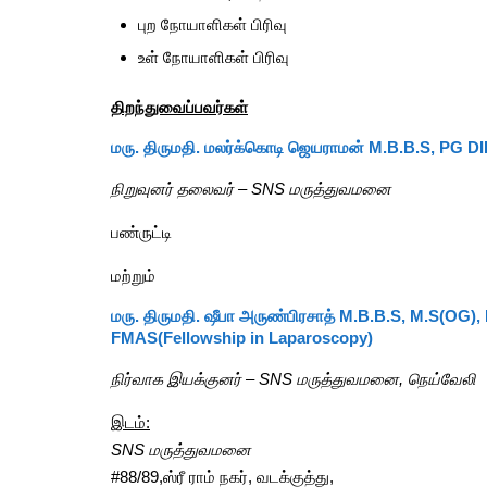
புற நோயாளிகள் பிரிவு
உள் நோயாளிகள் பிரிவு
திறந்துவைப்பவர்கள்
மரு. திருமதி. மலர்க்கொடி ஜெயராமன்
M.B.B.S, PG DI
நிறுவுனர் தலைவர் –
SNS மருத்துவமனை
பண்ருட்டி
மற்றும்
மரு. திருமதி. ஷீபா அருண்பிரசாத்
M.B.B.S, M.S(OG)
FMAS(Fellowship in Laparoscopy)
நிர்வாக இயக்குனர் – SNS மருத்துவமனை, நெய்வேலி
இடம்:
SNS மருத்துவமனை
#88/89,ஸ்ரீ ராம் நகர், வடக்குத்து,