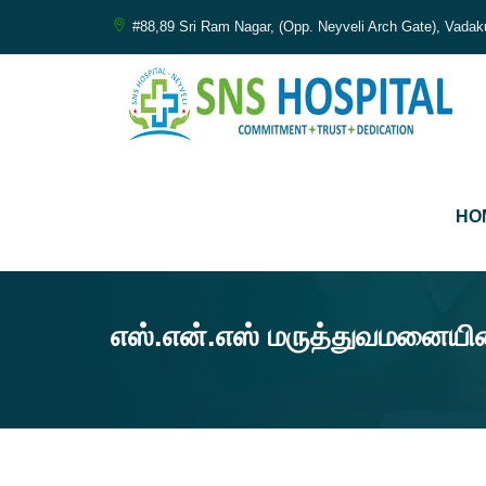
#88,89 Sri Ram Nagar, (Opp. Neyveli Arch Gate), Vadak
சி
HO
Co
எஸ்.என்.எஸ் மருத்துவமனையின